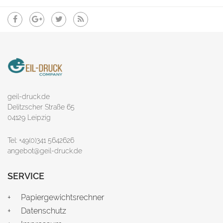
geil-druck.de
Delitzscher Straße 65
04129 Leipzig
Tel: +49(0)341 5642626
angebot@geil-druck.de
SERVICE
Papiergewichtsrechner
Datenschutz